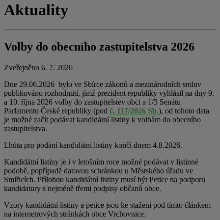
Aktuality
Volby do obecního zastupitelstva 2026
Zveřejněno 6. 7. 2026
Dne 29.06.2026 bylo ve Sbírce zákonů a mezinárodních smluv
publikováno rozhodnutí, jímž prezident republiky vyhlásil na dny 9.
a 10. října 2026 volby do zastupitelstev obcí a 1/3 Senátu
Parlamentu České republiky (pod
č. 117/2026 Sb.
), od tohoto data
je možné začít podávat kandidátní listiny k volbám do obecního
zastupitelstva.
Lhůta pro podání kandidátní listiny končí dnem 4.8.2026.
Kandidátní listiny je i v letošním roce možné podávat v listinné
podobě, popřípadě datovou schránkou u Městského úřadu ve
Smiřicích. Přílohou kandidátní listiny musí být Petice na podporu
kandidatury s nejméně třemi podpisy občanů obce.
Vzory kandidátní listiny a petice jsou ke stažení pod tímto článkem
na internetrových stránkách obce Vrchovnice.