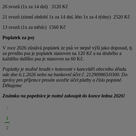
26 svozů (1x za 14 dní) 3120 Kč
21 svozů (zimní období 1x za 14 dní, léto 1x za 4 týdny) 2520 Kč
13 svozů (1x za měsíc) 1560 Kč
Poplatek za psy
V roce 2026 zůstává poplatek ze psů ve stejné výši jako doposud, tj.
za prvního psa je poplatek stanoven na 120 Kč a na druhého a
každého dalšího psa je stanoven na 60 Kč.
Poplatky je možné hradit v hotovosti v kanceláři obecního úřadu
ode dne 6.1.2026 nebo na bankovní účet č.
212909865/0300. Do
zprávy pro příjemce prosím uveďte účel platby a číslo popisné.
Děkujeme
Známku na popelnice je nutné zakoupit do konce ledna 2026!
1
2