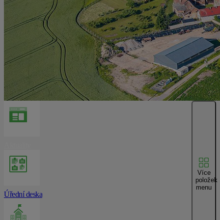
Aktuality
Více
položek
menu
Úřední deska